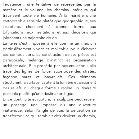
l’existence : une tentative de représenter, par la
matière et le volume, les chemins intérieurs qui
traversent toute vie humaine. À la manière d’une
cartographie sensible plutôt que géographique, ses
sculptures cherchent à donner forme aux
bifurcations, aux hésitations et aux décisions qui
jalonnent une trajectoire de vie.
La terre s’est imposée à elle comme un médium
particulièrement vivant et malléable pour élaborer
ces compositions. La construction de ses pièces est
paradoxale, mélange d'instinct et organisation
architecturale. Elle procède par accumulation : elle
trace des lignes de force, superpose des strates,
façonne hauts et bas-reliefs. Ces éléments
structurent la surface, captent la lumière et dessinent
des reliefs où chaque forme suggère un itinéraire
possible plutôt qu’une destination figée.
Entre continuité et rupture, la sculpture peut révéler
un passage, une impasse ou une ouverture
inattendue. Selon l’angle de vue, la perception se
transforme : ce qui semblait clos devient un chemin,
ce qui paraissait évident se fragmente en directions
multiples. Elle invite le regard à se déplacer, à suivre
des passages, à s’égarer.
Dans ces paysages sculptés, le spectateur peut alors