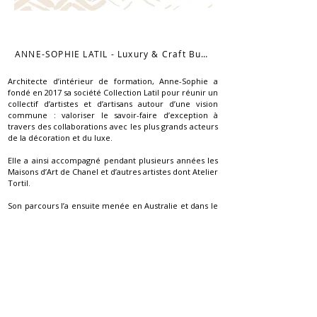
ANNE-SOPHIE LATIL - Luxury & Craft Business Development
Architecte d’intérieur de formation, Anne-Sophie a
fondé en 2017 sa société Collection Latil pour réunir un
collectif d’artistes et d’artisans autour d’une vision
commune : valoriser le savoir-faire d’exception à
travers des collaborations avec les plus grands acteurs
de la décoration et du luxe.
Elle a ainsi accompagné pendant plusieurs années les
Maisons d’Art de Chanel et d’autres artistes dont Atelier
Tortil.
Son parcours l’a ensuite menée en Australie et dans le
Pacifique, où elle a continué à développer ce réseau et
à accompagner des créateurs sur les marchés
australien et asiatique, une expérience qui a renforcé
sa vision internationale du luxe et du dialogue entre
cultures.
Aujourd’hui, elle se concentre sur ses activités en
propre : Anne-Sophie Latil – Luxury & Craft Advisory.
Elle met cette expertise au service des maisons,